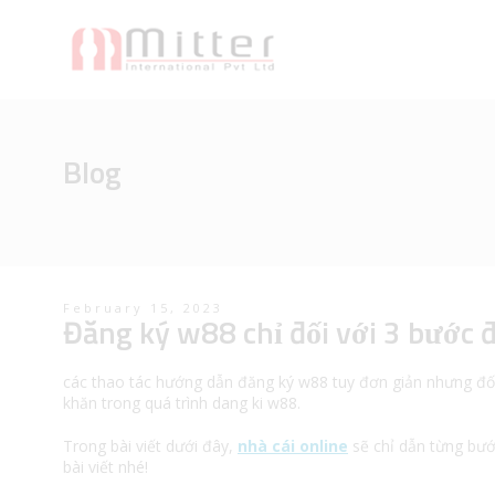
Blog
February 15, 2023
Đăng ký w88 chỉ đối với 3 bước 
các thao tác hướng dẫn đăng ký w88 tuy đơn giản nhưng đối 
khăn trong quá trình dang ki w88.
Trong bài viết dưới đây,
nhà cái online
sẽ chỉ dẫn từng bước
bài viết nhé!