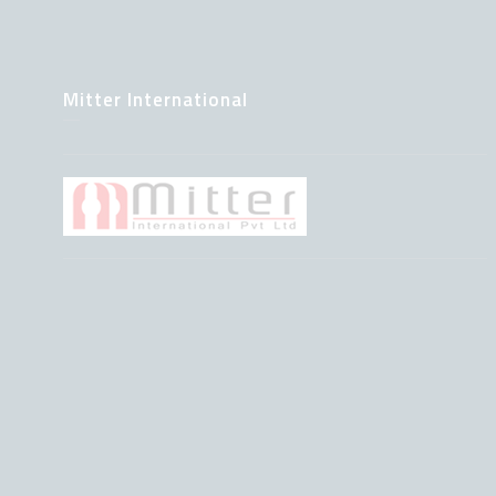
Mitter International