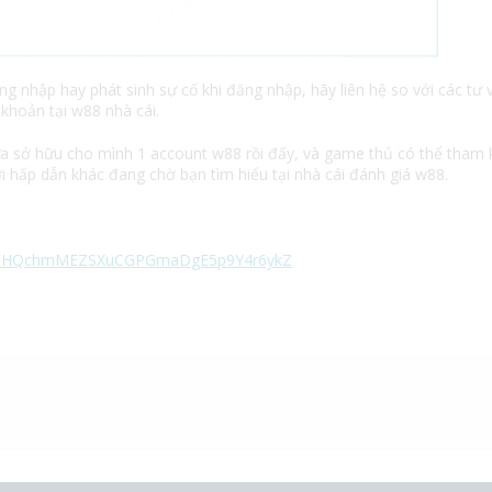
g nhập hay phát sinh sự cố khi đăng nhập, hãy liên hệ so với các tư
 khoản tại w88 nhà cái.
vừa sở hữu cho mình 1 account w88 rồi đấy, và game thủ có thể tham
i hấp dẫn khác đang chờ bạn tìm hiểu tại nhà cái đánh giá w88.
rs/1OFHQchmMEZSXuCGPGmaDgE5p9Y4r6ykZ