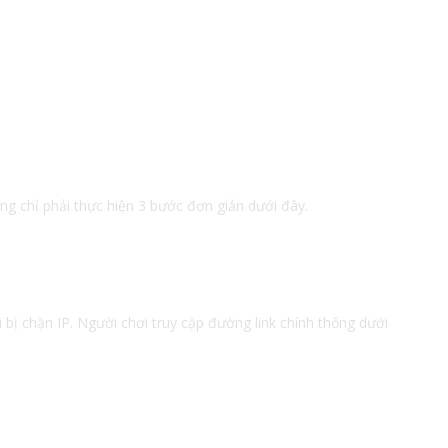
ũng chỉ phải thực hiện 3 bước đơn giản dưới đây.
 bị chặn IP. Người chơi truy cập đường link chính thống dưới