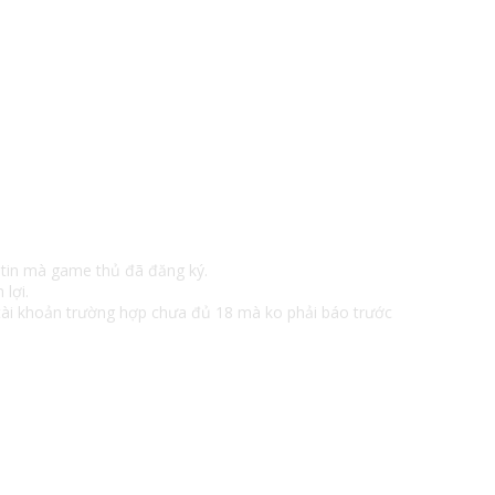
g tin mà game thủ đã đăng ký.
 lợi.
a tài khoản trường hợp chưa đủ 18 mà ko phải báo trước