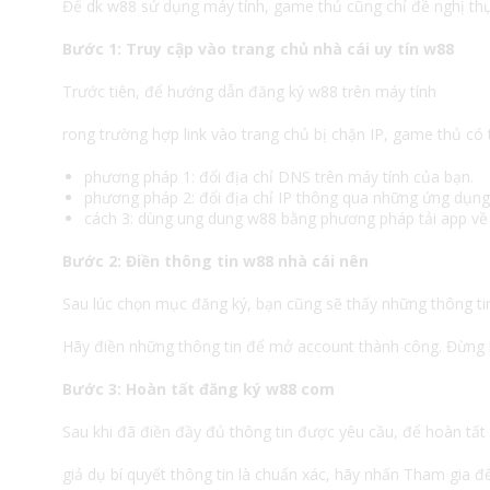
Để dk w88 sử dụng máy tính, game thủ cũng chỉ đề nghị thự
Bước 1: Truy cập vào trang chủ nhà cái uy tín w88
Trước tiên, để hướng dẫn đăng ký w88 trên máy tính
rong trường hợp link vào trang chủ bị chặn IP, game thủ có
phương pháp 1: đổi địa chỉ DNS trên máy tính của bạn.
phương pháp 2: đổi địa chỉ IP thông qua những ứng dụng
cách 3: dùng ung dung w88 bằng phương pháp tải app về đ
Bước 2: Điền thông tin w88 nhà cái nên
Sau lúc chọn mục đăng ký, bạn cũng sẽ thấy những thông ti
Hãy điền những thông tin để mở account thành công. Đừng lú
Bước 3: Hoàn tất đăng ký w88 com
Sau khi đã điền đầy đủ thông tin được yêu cầu, để hoàn tất 
giả dụ bí quyết thông tin là chuẩn xác, hãy nhấn Tham gia đ