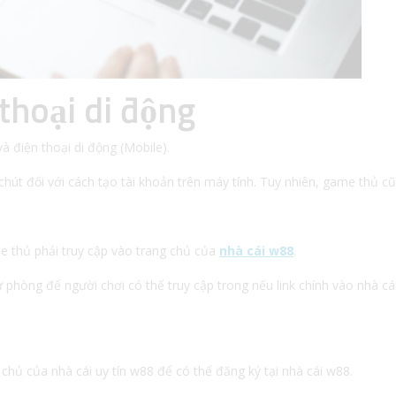
thoại di động
à điện thoại di động (Mobile).
 chút đối với cách tạo tài khoản trên máy tính. Tuy nhiên, game thủ c
me thủ phải truy cập vào trang chủ của
nhà cái w88
.
 phòng để người chơi có thể truy cập trong nếu link chính vào nhà cái
 chủ của nhà cái uy tín w88 để có thể đăng ký tại nhà cái w88.