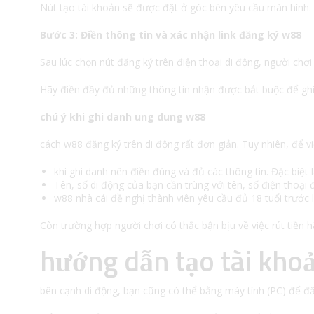
Nút tạo tài khoản sẽ được đặt ở góc bên yêu cầu màn hình.
Bước 3: Điền thông tin và xác nhận link đăng ký w88
Sau lúc chọn nút đăng ký trên điện thoại di động, người chơi
Hãy điền đầy đủ những thông tin nhận được bắt buộc để ghi
chú ý khi ghi danh ung dung w88
cách w88 đăng ký trên di động rất đơn giản. Tuy nhiên, để v
khi ghi danh nên điền đúng và đủ các thông tin. Đặc biệt
Tên, số di động của bạn cần trùng với tên, số điện thoại 
w88 nhà cái đề nghị thành viên yêu cầu đủ 18 tuổi trước
Còn trường hợp người chơi có thắc bận bịu về việc rút tiền
hướng dẫn tạo tài kho
bên cạnh di động, bạn cũng có thể bằng máy tính (PC) để đă