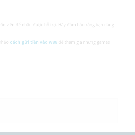
 vấn viên để nhận được hỗ trợ. Hãy đảm bảo rằng bạn dùng
 khảo
cách gửi tiền vào w88
để tham gia những games