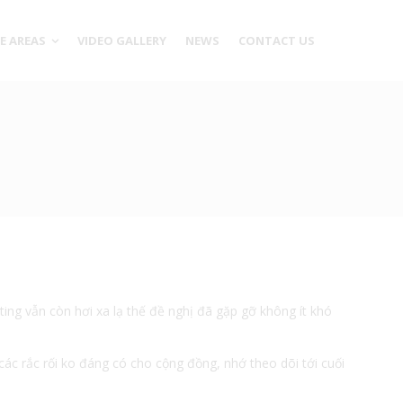
CE AREAS
VIDEO GALLERY
NEWS
CONTACT US
ing vẫn còn hơi xa lạ thế đề nghị đã gặp gỡ không ít khó
các rắc rối ko đáng có cho cộng đồng, nhớ theo dõi tới cuối