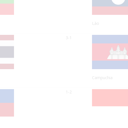
Lào
3-1
Campuchia
1-2