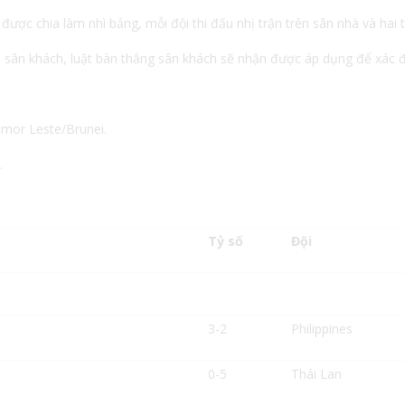
 được chia làm nhì bảng, mỗi đội thi đấu nhị trận trên sân nhà và hai 
– sân khách, luật bàn thắng sân khách sẽ nhận được áp dụng để xác đị
imor Leste/Brunei.
.
Tỷ số
Đội
3-2
Philippines
0-5
Thái Lan