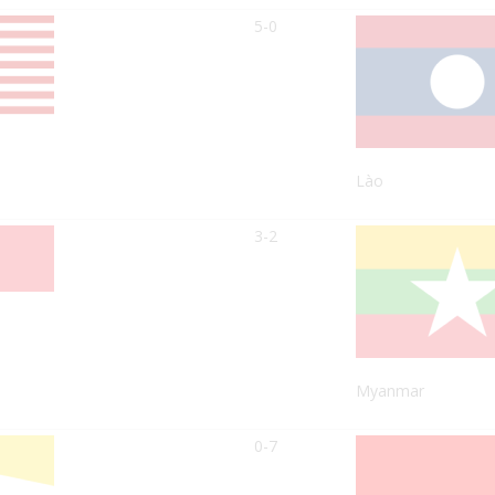
5-0
Lào
3-2
Myanmar
0-7