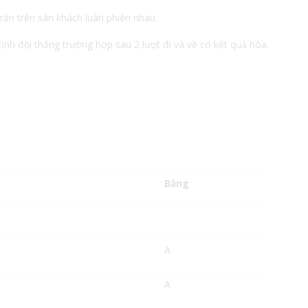
trận trên sân khách luân phiên nhau.
nh đội thắng trường hợp sau 2 lượt đi và về có kết quả hòa.
Bảng
A
A