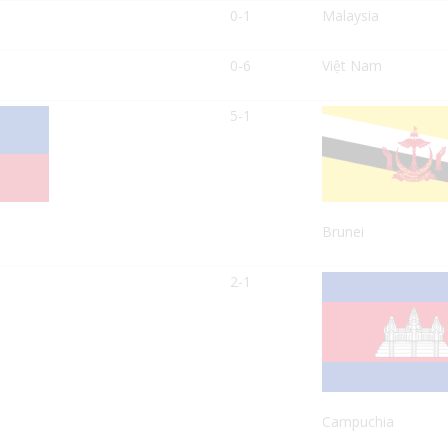
0-1
Malaysia
0-6
Việt Nam
5-1
Brunei
2-1
Campuchia