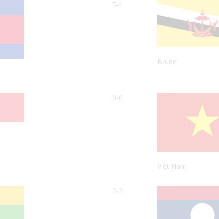
5-1
Brunei
0-0
Việt Nam
2-2