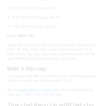
THỦY: 764-855 tỷ lệ cược 2.4
HỎA: 856-923 tỷ trọng cược 4.6
THỔ: 924-1410 tỷ lệ cược 9.2
Cược NGỌC CẦU
người chơi sẽ chọn từ một tới 5 số trong dãy số khoảng từ
một – 80. Dãy số đã chọn trùng so với kết quả rút thì sẽ
chiến thắng. Dãy ngọc cầu trùng càng nhiều số đối với kết
quả thì tiền thưởng thu nhận được càng nhiều.
Bước 5: Đặt cược
Ví dụ: người chơi đặt cửa TÀI thì sẽ hiện lên bảng đặt cược
như hình sau đó bạn nhấp chọn ĐẶT CƯỢC.
Tại sao
w88 không rút được tiền
? Đâu là bí quyết xử lý
hiệu quả nhất? Tham khảo tại đây
Tips chơi Keno tại w88 bet cho