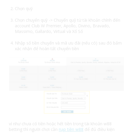
Chọn quỹ
Chọn chuyển quỹ -> Chuyển quỹ từ tài khoản chính đến
account Club W Premier, Apollo, Divino, Bravado,
Massimo, Gallardo, Virtual và Xổ Số
Nhập số tiền chuyển và mã ưu đãi (nếu có) sau đó bấm
xác nhận để hoàn tất chuyển tiền
ví như chưa có tiền hoặc hết tiền trong tài khoản w88
betting thì người chơi cần
nạp tiền w88
để đủ điều kiện