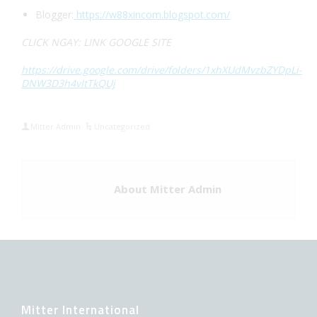
Blogger:
https://w88xincom.blogspot.com/
CLICK NGAY: LINK GOOGLE SITE
https://drive.google.com/drive/folders/1xhXUdMvzbZYDpLi-
DNW3D3h4vItTkQUj
Mitter Admin
Uncategorized
About Mitter Admin
Mitter International