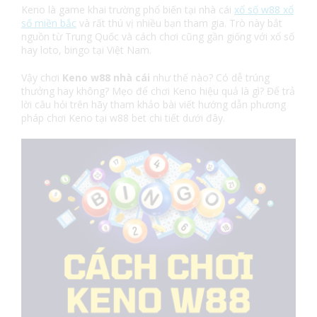
Keno là game khai trường phổ biến tại nhà cái
xổ số w88 xổ
số miền bắc
và rất thú vị nhiều bạn tham gia. Trò này bắt
nguồn từ Trung Quốc và cách chơi cũng gần giống với xổ số
hay loto, bingo tại Việt Nam.
Vậy chơi
Keno w88 nhà cái
như thế nào? Có dễ trúng
thưởng hay không? Mẹo để chơi Keno hiệu quả là gì? Để trả
lời câu hỏi trên hãy tham khảo bài viết hướng dẫn phương
pháp chơi Keno tại w88 bet chi tiết dưới đây.