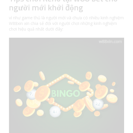
người mới khởi động
ví như game thủ là người mới và chưa có nhiều kinh nghiệm
W88xin xin chia sẻ đối với người chơi những kinh nghiệm
chơi hiệu quả nhất dưới đây: