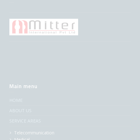
Main menu
HOME
ABOUT US
SERVICE AREAS
Telecommunication
Medical