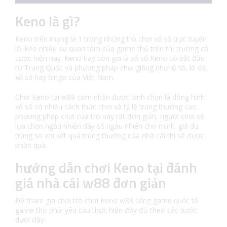
Keno là gì?
Keno trên mạng là 1 trong những trò chơi xổ số trực tuyến
lôi kéo nhiều sự quan tâm của game thủ trên thị trường cá
cược hiện nay. Keno hay còn gọi là xổ số Keno có bắt đầu
từ Trung Quốc và phương pháp chơi giống như lô tô, lô đề,
xổ số hay bingo của Việt Nam.
Chơi Keno tại w88 com nhận được bình chọn là dòng hình
xổ số có nhiều cách thức chơi và tỷ lệ trúng thưởng cao.
phương pháp chơi của trò này rất đơn giản, người chơi sẽ
lựa chọn ngẫu nhiên dãy số ngẫu nhiên cho mình. giả dụ
trùng so với kết quả trúng thưởng của nhà cái thì sẽ được
phần quà.
hướng dẫn chơi Keno tại đánh
giá nhà cái w88 đơn giản
Để tham gia chơi trò chơi Keno w88 cổng game quốc tế
game thủ phải yêu cầu thực hiện đầy đủ theo các bước
dưới đây: