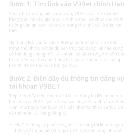
Bước 1: Tìm link vào V9Bet chính thức
Với uy tín, thương hiệu của mình, V9Bet phải đối mặt với
hàng loạt link vào giả mạo. Chính vì thế, lựa chọn cho mình
đường dẫn an toàn, đưa vào trang chủ nhà cái là điều cần
thiết.
Hệ thống link chuẩn vào V9Bet phải đưa người chơi đến
trang chủ chính. Tức là dù bạn truy cập bằng link nào cũng
có thể dùng chung một tài khoản, số tiền trong đó luôn bảo
toàn. Nếu bạn thấy hệ thống bắt lập tài khoản mới và nạp
tiền thì đó có thể sẽ là link giả mạo.
Bước 2. Điền đầy đủ thông tin đăng ký
tài khoản V9BET
Tiếp theo hãy điền chính xác tất cả thông tin liên quan mà
bên nhà cái V9BET yêu cầu và xác nhận Điều Khoản & Điều
Kiện. Mọi người bắt buộc phải xác nhận tối thiểu 18 tuổi để
có thể hoàn tất bảng đăng ký.
Họ Tên đăng ký phải trùng với tên trong tài khoản ngân
hàng để thuận tiện cho quá trình nộp tiền cũng như rút