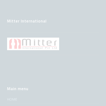
Mitter International
Main menu
HOME