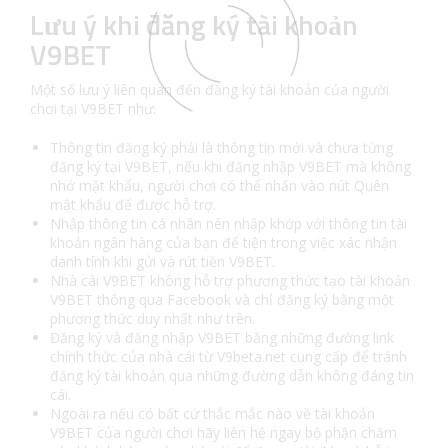
Lưu ý khi
đăng ký tài khoản
V9BET
Một số lưu ý liên quan đến đăng ký tài khoản của người
chơi tại V9BET như:
Thông tin đăng ký phải là thông tin mới và chưa từng
đăng ký tại V9BET, nếu khi đăng nhập V9BET mà không
nhớ mật khẩu, người chơi có thể nhấn vào nút Quên
mật khẩu để được hỗ trợ.
Nhập thông tin cá nhân nên nhập khớp với thông tin tài
khoản ngân hàng của bạn để tiện trong việc xác nhận
danh tính khi gửi và rút tiền V9BET.
Nhà cái V9BET không hỗ trợ phương thức tạo tài khoản
V9BET thông qua Facebook và chỉ đăng ký bằng một
phương thức duy nhất như trên.
Đăng ký và đăng nhập V9BET bằng những đường link
chính thức của nhà cái từ V9beta.net cung cấp để tránh
đăng ký tài khoản qua những đường dẫn không đáng tin
cái.
Ngoài ra nếu có bất cứ thắc mắc nào về tài khoản
V9BET của người chơi hãy liên hệ ngay bộ phận chăm